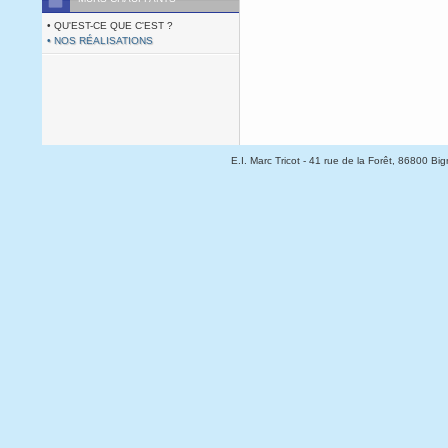
• QU'EST-CE QUE C'EST ?
• NOS RÉALISATIONS
E.I. Marc Tricot
- 41 rue de la Forêt, 86800 Bign