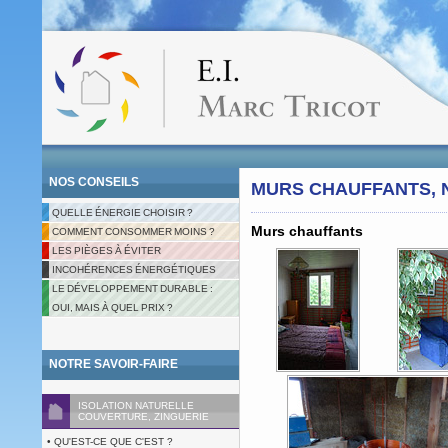
NOS CONSEILS
MURS CHAUFFANTS, 
QUELLE ÉNERGIE CHOISIR ?
Murs chauffants
COMMENT CONSOMMER MOINS ?
LES PIÈGES À ÉVITER
INCOHÉRENCES ÉNERGÉTIQUES
LE DÉVELOPPEMENT DURABLE :
OUI, MAIS À QUEL PRIX ?
NOTRE SAVOIR-FAIRE
ISOLATION NATURELLE
COUVERTURE, ZINGUERIE
• QU'EST-CE QUE C'EST ?