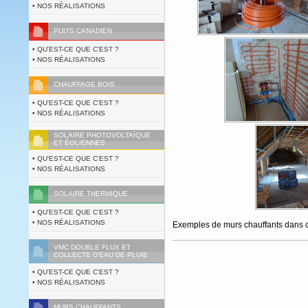
• NOS RÉALISATIONS
PUITS CANADIEN
• QU'EST-CE QUE C'EST ?
• NOS RÉALISATIONS
CHAUFFAGE BOIS
• QU'EST-CE QUE C'EST ?
• NOS RÉALISATIONS
SOLAIRE PHOTOVOLTAÏQUE
ET ÉOLIENNES
• QU'EST-CE QUE C'EST ?
• NOS RÉALISATIONS
SOLAIRE THERMIQUE
• QU'EST-CE QUE C'EST ?
• NOS RÉALISATIONS
Exemples de murs chauffants dans ch
VMC DOUBLE FLUX ET
COLLECTE D'EAU DE PLUIE
• QU'EST-CE QUE C'EST ?
• NOS RÉALISATIONS
MURS CHAUFFANTS