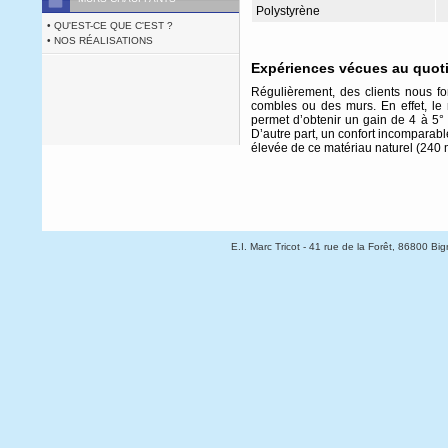
Polystyrène
• QU'EST-CE QUE C'EST ?
• NOS RÉALISATIONS
Expériences vécues au quot
Régulièrement, des clients nous fo
combles ou des murs. En effet, le 
permet d’obtenir un gain de 4 à 5°
D’autre part, un confort incomparabl
élevée de ce matériau naturel (240 m
E.I. Marc Tricot
- 41 rue de la Forêt, 86800 Bign