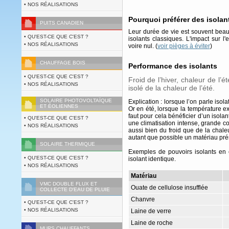
• NOS RÉALISATIONS
Pourquoi préférer des isolan
PUITS CANADIEN
Leur durée de vie est souvent beau
• QU'EST-CE QUE C'EST ?
isolants classiques. L'impact sur l'
• NOS RÉALISATIONS
voire nul. (
voir pièges à éviter
)
CHAUFFAGE BOIS
Performance des isolants
• QU'EST-CE QUE C'EST ?
Froid de l’hiver, chaleur de l’é
• NOS RÉALISATIONS
isolé de la chaleur de l’été.
SOLAIRE PHOTOVOLTAÏQUE
Explication : lorsque l’on parle iso
ET ÉOLIENNES
Or en été, lorsque la température exté
faut pour cela bénéficier d’un isolan
• QU'EST-CE QUE C'EST ?
une climatisation intense, grande c
• NOS RÉALISATIONS
aussi bien du froid que de la chaleu
autant que possible un matériau prése
SOLAIRE THERMIQUE
Exemples de pouvoirs isolants en 
• QU'EST-CE QUE C'EST ?
isolant identique.
• NOS RÉALISATIONS
Matériau
VMC DOUBLE FLUX ET
Ouate de cellulose insufflée
COLLECTE D'EAU DE PLUIE
Chanvre
• QU'EST-CE QUE C'EST ?
• NOS RÉALISATIONS
Laine de verre
Laine de roche
MURS CHAUFFANTS