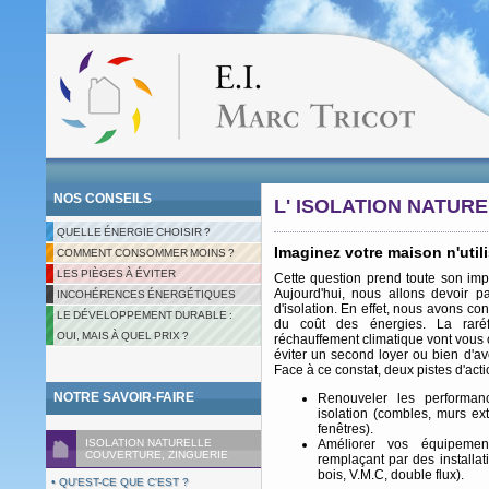
NOS CONSEILS
L' ISOLATION NATURE
QUELLE ÉNERGIE CHOISIR ?
Imaginez votre maison n'util
COMMENT CONSOMMER MOINS ?
LES PIÈGES À ÉVITER
Cette question prend toute son imp
Aujourd'hui, nous allons devoir 
INCOHÉRENCES ÉNERGÉTIQUES
d'isolation. En effet, nous avons c
LE DÉVELOPPEMENT DURABLE :
du coût des énergies. La raré
OUI, MAIS À QUEL PRIX ?
réchauffement climatique vont vous c
éviter un second loyer ou bien d'av
Face à ce constat, deux pistes d'acti
NOTRE SAVOIR-FAIRE
Renouveler les performan
isolation (combles, murs ex
fenêtres).
ISOLATION NATURELLE
Améliorer vos équipemen
COUVERTURE, ZINGUERIE
remplaçant par des installat
bois, V.M.C, double flux).
• QU'EST-CE QUE C'EST ?