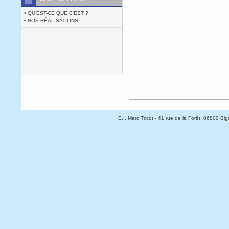
• QU'EST-CE QUE C'EST ?
• NOS RÉALISATIONS
E.I. Marc Tricot
- 41 rue de la Forêt, 86800 Bign