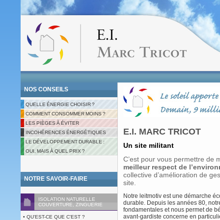
NOS CONSEILS
QUELLE ÉNERGIE CHOISIR ?
COMMENT CONSOMMER MOINS ?
LES PIÈGES À ÉVITER
E.I. MARC TRICOT
INCOHÉRENCES ÉNERGÉTIQUES
LE DÉVELOPPEMENT DURABLE :
Un site militant
OUI, MAIS À QUEL PRIX ?
C’est pour vous permettre de 
meilleur respect de l’enviro
collective d’amélioration de 
NOTRE SAVOIR-FAIRE
site.
Notre leitmotiv est une démarche é
ISOLATION NATURELLE
durable. Depuis les années 80, notr
COUVERTURE, ZINGUERIE
fondamentales et nous permet de bén
avant-gardiste concerne en particulie
• QU'EST-CE QUE C'EST ?