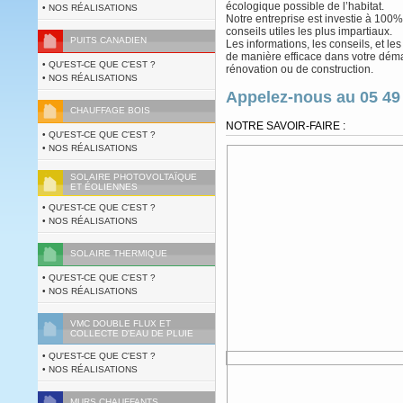
écologique possible de l’habitat.
• NOS RÉALISATIONS
Notre entreprise est investie à 100
conseils utiles les plus impartiaux.
PUITS CANADIEN
Les informations, les conseils, et le
de manière efficace dans votre déma
• QU'EST-CE QUE C'EST ?
rénovation ou de construction.
• NOS RÉALISATIONS
Appelez-nous au 05 49 
CHAUFFAGE BOIS
NOTRE SAVOIR-FAIRE :
• QU'EST-CE QUE C'EST ?
• NOS RÉALISATIONS
SOLAIRE PHOTOVOLTAÏQUE
ET ÉOLIENNES
• QU'EST-CE QUE C'EST ?
• NOS RÉALISATIONS
SOLAIRE THERMIQUE
• QU'EST-CE QUE C'EST ?
• NOS RÉALISATIONS
VMC DOUBLE FLUX ET
COLLECTE D'EAU DE PLUIE
• QU'EST-CE QUE C'EST ?
• NOS RÉALISATIONS
MURS CHAUFFANTS